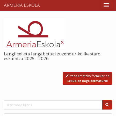
ARMERIA ESKOLA
Langileei eta langabetuei zuzenduriko ikastaro
eskaintza 2025 - 2026
Izena emateko formularioa
Lekua ez dago bermaturik