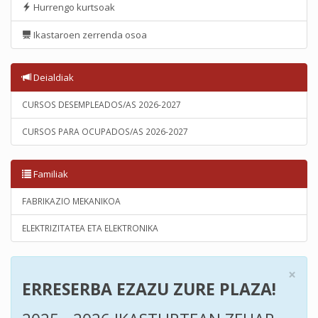
Hurrengo kurtsoak
Ikastaroen zerrenda osoa
Deialdiak
CURSOS DESEMPLEADOS/AS 2026-2027
CURSOS PARA OCUPADOS/AS 2026-2027
Familiak
FABRIKAZIO MEKANIKOA
ELEKTRIZITATEA ETA ELEKTRONIKA
×
ERRESERBA EZAZU ZURE PLAZA!