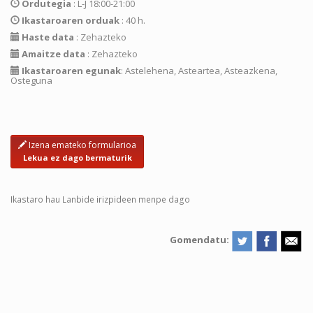
Ordutegia
: L-J 18:00-21:00
Ikastaroaren orduak
: 40 h.
Haste data
: Zehazteko
Amaitze data
: Zehazteko
Ikastaroaren egunak
: Astelehena, Asteartea, Asteazkena,
Osteguna
Izena emateko formularioa
Lekua ez dago bermaturik
Ikastaro hau Lanbide irizpideen menpe dago
Gomendatu: