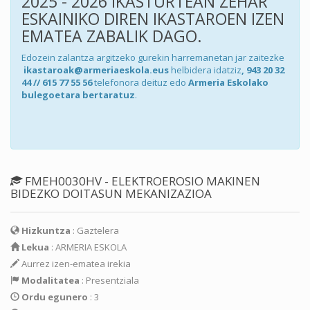
2025 - 2026 IKASTURTEAN ZEHAR
ESKAINIKO DIREN IKASTAROEN IZEN
EMATEA ZABALIK DAGO.
Edozein zalantza argitzeko gurekin harremanetan jar zaitezke
ikastaroak@armeriaeskola.eus
helbidera idatziz
, 943 20 32
44 // 615 77 55 56
telefonora deituz edo
Armeria Eskolako
bulegoetara bertaratuz
.
FMEH0030HV - ELEKTROEROSIO MAKINEN
BIDEZKO DOITASUN MEKANIZAZIOA
Hizkuntza
: Gaztelera
Lekua
: ARMERIA ESKOLA
Aurrez izen-ematea irekia
Modalitatea
: Presentziala
Ordu egunero
: 3