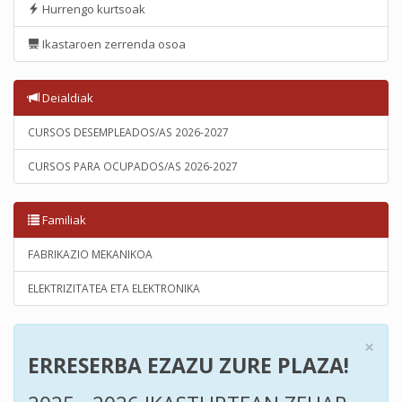
Hurrengo kurtsoak
Ikastaroen zerrenda osoa
Deialdiak
CURSOS DESEMPLEADOS/AS 2026-2027
CURSOS PARA OCUPADOS/AS 2026-2027
Familiak
FABRIKAZIO MEKANIKOA
ELEKTRIZITATEA ETA ELEKTRONIKA
×
ERRESERBA EZAZU ZURE PLAZA!