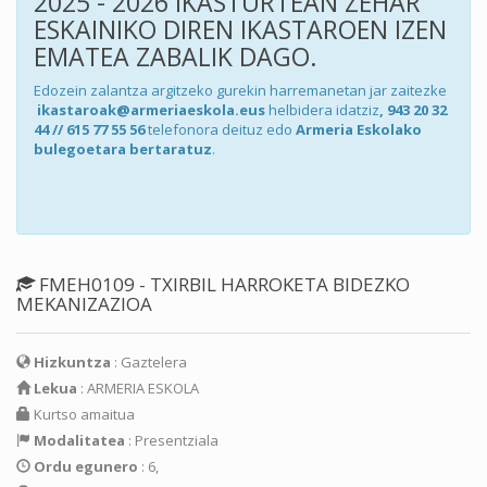
2025 - 2026 IKASTURTEAN ZEHAR
ESKAINIKO DIREN IKASTAROEN IZEN
EMATEA ZABALIK DAGO.
Edozein zalantza argitzeko gurekin harremanetan jar zaitezke
ikastaroak@armeriaeskola.eus
helbidera idatziz
, 943 20 32
44 // 615 77 55 56
telefonora deituz edo
Armeria Eskolako
bulegoetara bertaratuz
.
FMEH0109 - TXIRBIL HARROKETA BIDEZKO
MEKANIZAZIOA
Hizkuntza
: Gaztelera
Lekua
: ARMERIA ESKOLA
Kurtso amaitua
Modalitatea
: Presentziala
Ordu egunero
: 6,