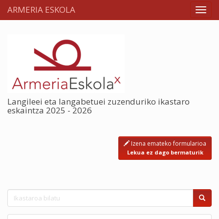
ARMERIA ESKOLA
Langileei eta langabetuei zuzenduriko ikastaro
eskaintza 2025 - 2026
Izena emateko formularioa
Lekua ez dago bermaturik