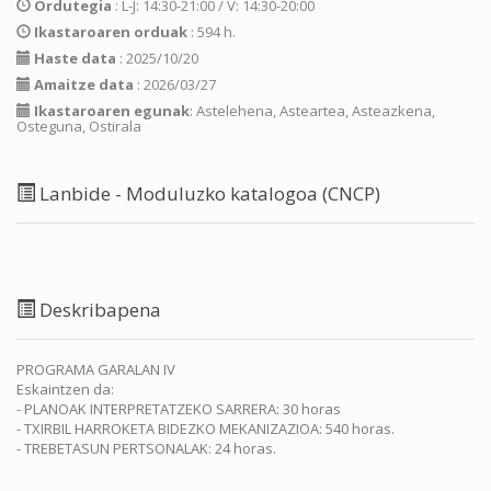
Ordutegia
: L-J: 14:30-21:00 / V: 14:30-20:00
Ikastaroaren orduak
: 594 h.
Haste data
: 2025/10/20
Amaitze data
: 2026/03/27
Ikastaroaren egunak
: Astelehena, Asteartea, Asteazkena,
Osteguna, Ostirala
Lanbide - Moduluzko katalogoa (CNCP)
Deskribapena
PROGRAMA GARALAN IV
Eskaintzen da:
- PLANOAK INTERPRETATZEKO SARRERA: 30 horas
- TXIRBIL HARROKETA BIDEZKO MEKANIZAZIOA: 540 horas.
- TREBETASUN PERTSONALAK: 24 horas.