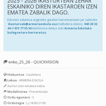
2025 - 2026 IKASTURTEAN ZEHAR
ESKAINIKO DIREN IKASTAROEN IZEN
EMATEA ZABALIK DAGO.
Edozein zalantza argitzeko gurekin harremanetan jar zaitezke
ikastaroak@armeriaeskola.eus
helbidera idatziz
, 943 20 32
44 // 615 77 55 56
telefonora deituz edo
Armeria Eskolako
bulegoetara bertaratuz
.
enko_25_26 - QUICKVISION
Hizkuntza
: Gaztelera
Lekua
: ARMERIA ESKOLA
Aurrez izen-ematea irekia
Modalitatea
: Presentziala
Ordu egunero
: 3
Ordutegia
: L-J 18:00-21:00