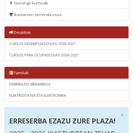
Hurrengo kurtsoak
Ikastaroen zerrenda osoa
Deialdiak
CURSOS DESEMPLEADOS/AS 2026-2027
CURSOS PARA OCUPADOS/AS 2026-2027
Familiak
FABRIKAZIO MEKANIKOA
ELEKTRIZITATEA ETA ELEKTRONIKA
×
ERRESERBA EZAZU ZURE PLAZA!