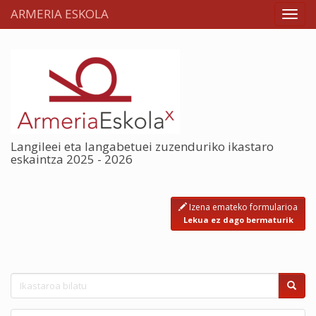
ARMERIA ESKOLA
Langileei eta langabetuei zuzenduriko ikastaro
eskaintza 2025 - 2026
Izena emateko formularioa
Lekua ez dago bermaturik