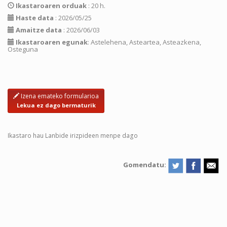
Ikastaroaren orduak
: 20 h.
Haste data
: 2026/05/25
Amaitze data
: 2026/06/03
Ikastaroaren egunak
: Astelehena, Asteartea, Asteazkena,
Osteguna
Izena emateko formularioa
Lekua ez dago bermaturik
Ikastaro hau Lanbide irizpideen menpe dago
Gomendatu: