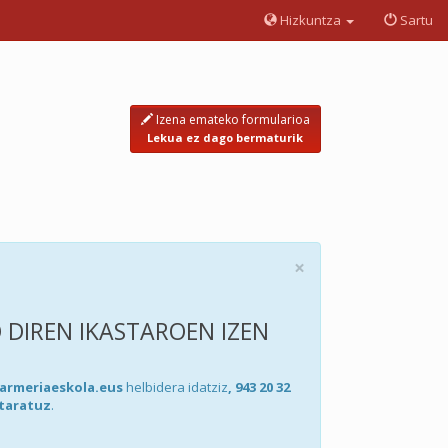
Hizkuntza
Sartu
Izena emateko formularioa
Lekua ez dago bermaturik
×
O DIREN IKASTAROEN IZEN
armeriaeskola.eus
helbidera idatziz
, 943 20 32
taratuz
.