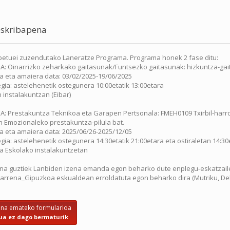
skribapena
etuei zuzendutako Laneratze Programa. Programa honek 2 fase ditu:
EA: Oinarrizko zeharkako gaitasunak/Funtsezko gaitasunak: hizkuntza-gait
a eta amaiera data: 03/02/2025-19/06/2025
gia: astelehenetik ostegunera 10:00etatik 13:00etara
 instalakuntzan (Eibar)
EA: Prestakuntza Teknikoa eta Garapen Pertsonala: FMEH0109 Txirbil-har
 Emozionaleko prestakuntza-pilula bat.
a eta amaiera data: 2025/06/26-2025/12/05
gia: astelehenetik ostegunera 14:30etatik 21:00etara eta ostiraletan 14:30
a Eskolako instalakuntzetan
na guztiek Lanbiden izena emanda egon beharko dute enplegu-eskatzaile g
rrena_Gipuzkoa eskualdean erroldatuta egon beharko dira (Mutriku, Deba
ena emateko formularioa
ua ez dago bermaturik