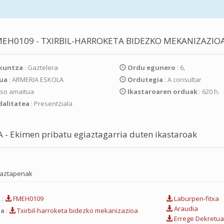
EH0109 - TXIRBIL-HARROKETA BIDEZKO MEKANIZAZIO
kuntza
: Gaztelera
Ordu egunero
: 6,
kua
: ARMERIA ESKOLA
Ordutegia
: A consultar
so amaitua
Ikastaroaren orduak
: 620 h.
alitatea
: Presentziala
A - Ekimen pribatu egiaztagarria duten ikastaroak
aztapenak
a
:
FMEH0109
Laburpen-fitxa
Araudia
ua
:
Txirbil-harroketa bidezko mekanizazioa
Errege Dekretu