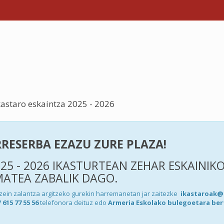
kastaro eskaintza 2025 - 2026
RRESERBA EZAZU ZURE PLAZA!
25 - 2026 IKASTURTEAN ZEHAR ESKAINIK
MATEA ZABALIK DAGO.
zein zalantza argitzeko gurekin harremanetan jar zaitezke
ikastaroak@
/ 615 77 55 56
telefonora deituz edo
Armeria Eskolako bulegoetara ber