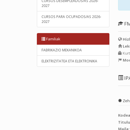
CURSOS DESEMPLEADOS/AS 2026-
2027
CURSOS PARA OCUPADOS/AS 2026-
2027
FM
Familiak
Hiz
Le
FABRIKAZIO MEKANIKOA
Kurt
Mod
ELEKTRIZITATEA ETA ELEKTRONIKA
IP
Zeh
Kode
Titul
Maila: