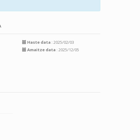
A
Haste data
: 2025/02/03
Amaitze data
: 2025/12/05
a