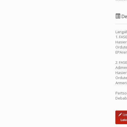
De
Langab
1. FAS
Hasier
Ordute
EPAren
2. FAS
Adimen
Hasier
Ordute
Armeri
Pertso
Debaba
Iz
Lek